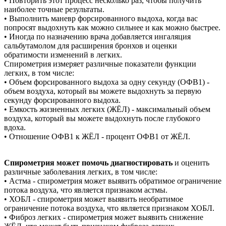
• Повторить этот процесс несколько раз, чтобы получить
наиболее точные результаты.
• Выполнить маневр форсированного выдоха, когда вас
попросят выдохнуть как
можно сильнее и
как можно быстрее.
• Иногда по назначению врача добавляется ингаляция
сальбутамолом для расширения бронхов и
оценки
обратимости изменений в легких.
Спирометрия измеряет различные показатели функции
легких, в
том числе:
• Объем форсированного выдоха за одну секунду (ОФВ1) -
объем воздуха, который вы можете выдохнуть за первую
секунду форсированного выдоха.
• Емкость жизненных легких (ЖЁЛ) - максимальный объем
воздуха, который вы можете выдохнуть после глубокого
вдоха.
• Отношение ОФВ1 к
ЖЁЛ - процент ОФВ1 от
ЖЁЛ.
Спирометрия может помочь диагностировать
и оценить
различные заболевания легких, в том числе:
• Астма - спирометрия может выявить обратимое ограничение
потока воздуха, что
является признаком астмы.
• ХОБЛ - спирометрия может выявить необратимое
ограничение потока воздуха, что
является признаком ХОБЛ.
• Фиброз легких - спирометрия может выявить снижение